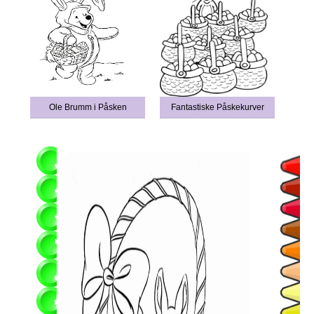
Ole Brumm i Påsken
Fantastiske Påskekurver