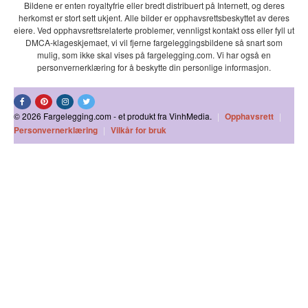
Bildene er enten royaltyfrie eller bredt distribuert på Internett, og deres
herkomst er stort sett ukjent. Alle bilder er opphavsrettsbeskyttet av deres
eiere. Ved opphavsrettsrelaterte problemer, vennligst kontakt oss eller fyll ut
DMCA-klageskjemaet, vi vil fjerne fargeleggingsbildene så snart som
mulig, som ikke skal vises på fargelegging.com. Vi har også en
personvernerklæring for å beskytte din personlige informasjon.
© 2026 Fargelegging.com - et produkt fra VinhMedia.
|
Opphavsrett
|
Personvernerklæring
|
Vilkår for bruk