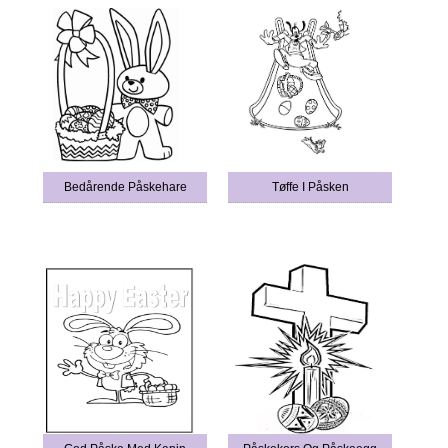
Bedårende Påskehare
Tøffe I Påsken