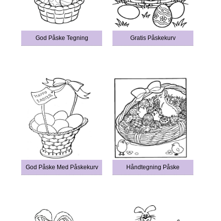
God Påske Tegning
Gratis Påskekurv
God Påske Med Påskekurv
Håndtegning Påske