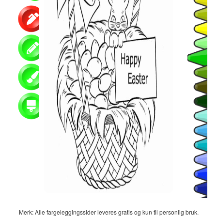
Merk: Alle fargeleggingssider leveres gratis og kun til personlig bruk.