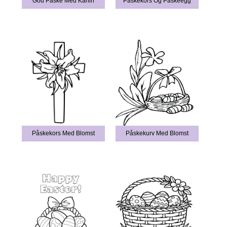
God Påske Med Kanin
Påskekors Og Påskeegg
Påskekors Med Blomst
Påskekurv Med Blomst