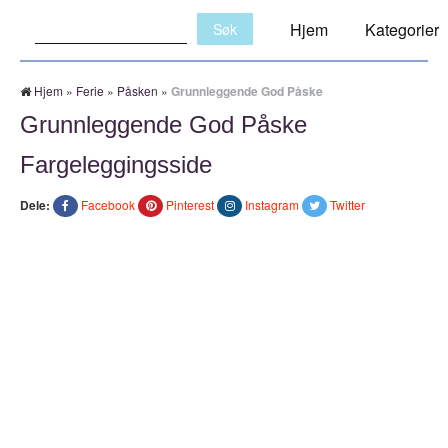
Søk:
Hjem
Kategorier
Hjem
»
Ferie
»
Påsken
»
Grunnleggende God Påske
Grunnleggende God Påske
Fargeleggingsside
Dele:
Facebook
Pinterest
Instagram
Twitter