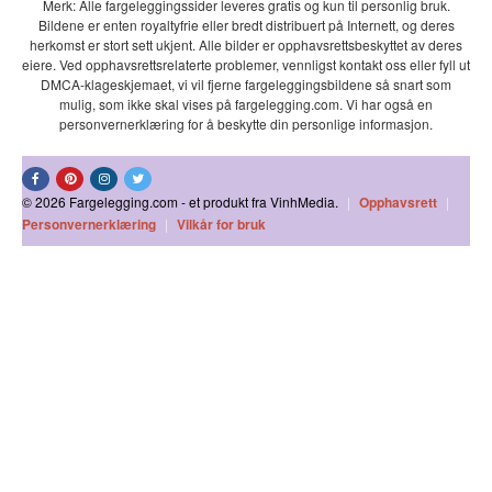
Merk: Alle fargeleggingssider leveres gratis og kun til personlig bruk.
Bildene er enten royaltyfrie eller bredt distribuert på Internett, og deres
herkomst er stort sett ukjent. Alle bilder er opphavsrettsbeskyttet av deres
eiere. Ved opphavsrettsrelaterte problemer, vennligst kontakt oss eller fyll ut
DMCA-klageskjemaet, vi vil fjerne fargeleggingsbildene så snart som
mulig, som ikke skal vises på fargelegging.com. Vi har også en
personvernerklæring for å beskytte din personlige informasjon.
© 2026 Fargelegging.com - et produkt fra VinhMedia.
|
Opphavsrett
|
Personvernerklæring
|
Vilkår for bruk