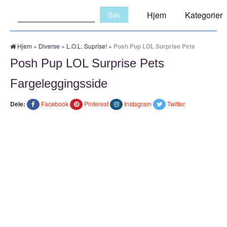
Søk:
Hjem
Kategorier
Hjem
»
Diverse
»
L.O.L. Suprise!
»
Posh Pup LOL Surprise Pets
Posh Pup LOL Surprise Pets
Fargeleggingsside
Dele:
Facebook
Pinterest
Instagram
Twitter