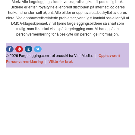
Merk: Alle fargeleggingssider leveres gratis og kun til personlig bruk.
Bildene er enten royaltyfrie eller bredt distribuert på Internett, og deres
herkomst er stort sett ukjent. Alle bilder er opphavsrettsbeskyttet av deres
eiere. Ved opphavsrettsrelaterte problemer, vennligst kontakt oss eller fyll ut
DMCA-klageskjemaet, vi vil fjerne fargeleggingsbildene så snart som
mulig, som ikke skal vises på fargelegging.com. Vi har også en
personvernerklæring for å beskytte din personlige informasjon.
© 2026 Fargelegging.com - et produkt fra VinhMedia.
|
Opphavsrett
|
Personvernerklæring
|
Vilkår for bruk