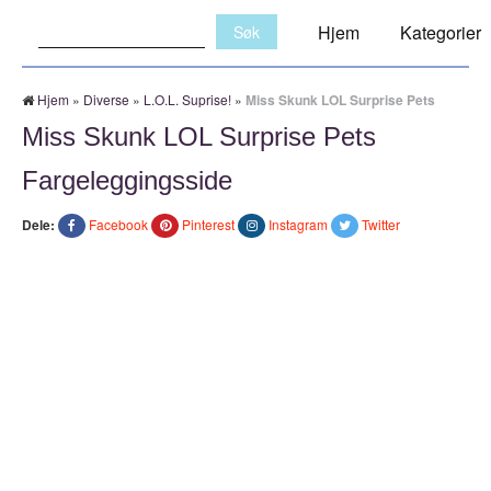
Søk:
Hjem
Kategorier
Hjem
»
Diverse
»
L.O.L. Suprise!
»
Miss Skunk LOL Surprise Pets
Miss Skunk LOL Surprise Pets
Fargeleggingsside
Dele:
Facebook
Pinterest
Instagram
Twitter