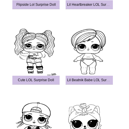
Flipside Lol Surprise Doll
Lil Heartbreaker LOL Surprise Doll
Cute LOL Surprise Doll
Lil Beatnik Babe LOL Surprise Doll