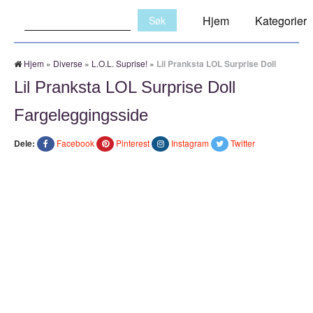
Søk:
Hjem
Kategorier
Hjem
»
Diverse
»
L.O.L. Suprise!
»
Lil Pranksta LOL Surprise Doll
Lil Pranksta LOL Surprise Doll
Fargeleggingsside
Dele:
Facebook
Pinterest
Instagram
Twitter