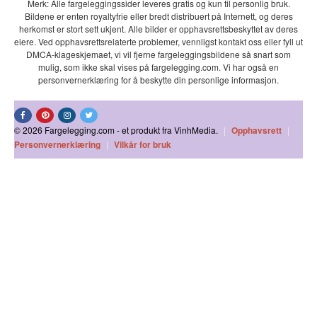
Merk: Alle fargeleggingssider leveres gratis og kun til personlig bruk.
Bildene er enten royaltyfrie eller bredt distribuert på Internett, og deres
herkomst er stort sett ukjent. Alle bilder er opphavsrettsbeskyttet av deres
eiere. Ved opphavsrettsrelaterte problemer, vennligst kontakt oss eller fyll ut
DMCA-klageskjemaet, vi vil fjerne fargeleggingsbildene så snart som
mulig, som ikke skal vises på fargelegging.com. Vi har også en
personvernerklæring for å beskytte din personlige informasjon.
© 2026 Fargelegging.com - et produkt fra VinhMedia.
|
Opphavsrett
|
Personvernerklæring
|
Vilkår for bruk