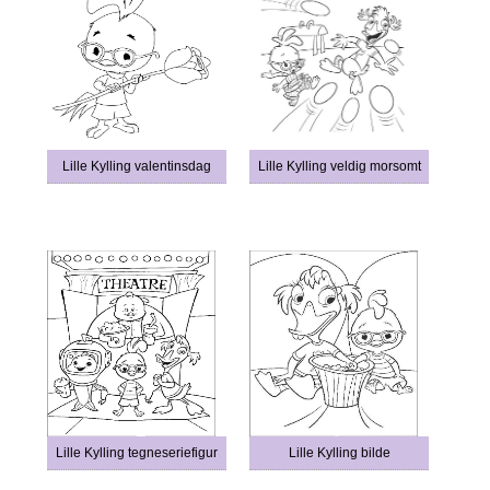
Lille Kylling valentinsdag
Lille Kylling veldig morsomt
Lille Kylling tegneseriefigur
Lille Kylling bilde