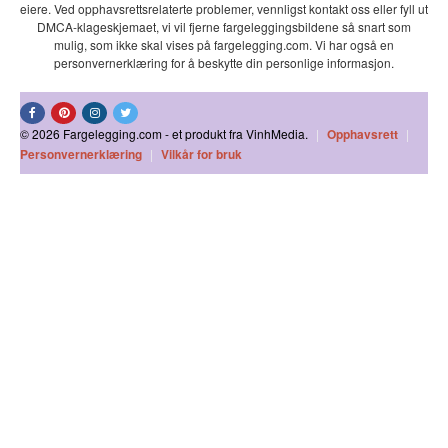
eiere. Ved opphavsrettsrelaterte problemer, vennligst kontakt oss eller fyll ut
DMCA-klageskjemaet, vi vil fjerne fargeleggingsbildene så snart som
mulig, som ikke skal vises på fargelegging.com. Vi har også en
personvernerklæring for å beskytte din personlige informasjon.
© 2026 Fargelegging.com - et produkt fra VinhMedia.
|
Opphavsrett
|
Personvernerklæring
|
Vilkår for bruk