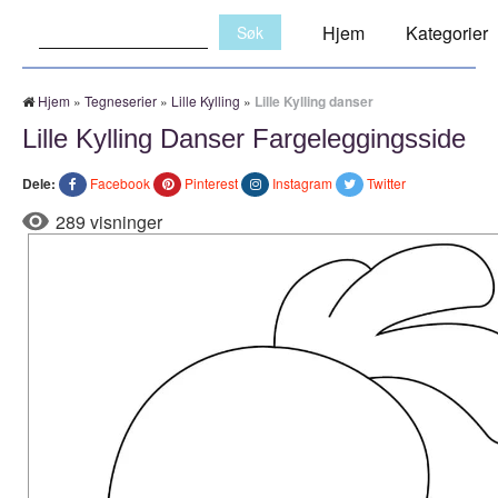
Søk:
Hjem
Kategorier
Hjem
»
Tegneserier
»
Lille Kylling
»
Lille Kylling danser
Lille Kylling Danser Fargeleggingsside
Dele:
Facebook
Pinterest
Instagram
Twitter
289 visninger