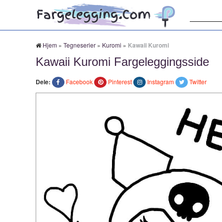
Søk:
Hjem
»
Tegneserier
»
Kuromi
»
Kawaii Kuromi
Kawaii Kuromi Fargeleggingsside
Dele:
Facebook
Pinterest
Instagram
Twitter