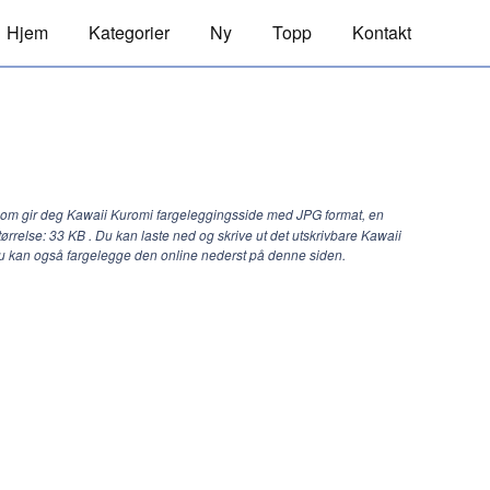
Hjem
Kategorier
Ny
Topp
Kontakt
com gir deg Kawaii Kuromi fargeleggingsside med JPG format, en
tørrelse: 33 KB . Du kan laste ned og skrive ut det utskrivbare Kawaii
Du kan også fargelegge den online nederst på denne siden.