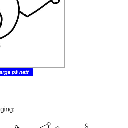
arge på nett
ging: