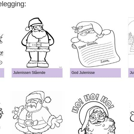
elegging:
Julenissen Stående
God Julenisse
Ju