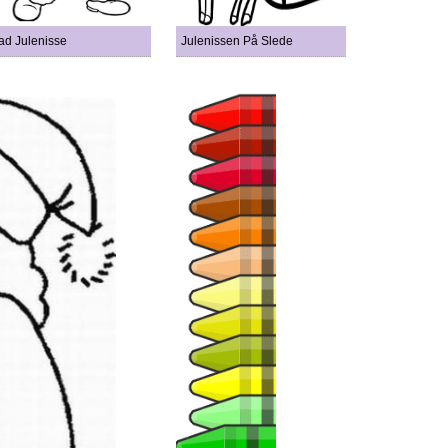
ad Julenisse
Julenissen På Slede