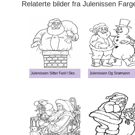
Relaterte bilder fra Julenissen Farg
Julenissen Sitter Fast I Skorsteinen
Julenissen Og Snømann