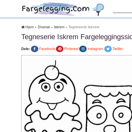
Søk:
Hjem
»
Diverse
»
Iskrem
»
Tegneserie Iskrem
Tegneserie Iskrem Fargeleggingssi
Dele:
Facebook
Pinterest
Instagram
Twitter