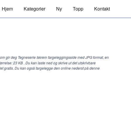
Hjem
Kategorier
Ny
Topp
Kontakt
com gir deg Tegneserie Iskrem fargeleggingsside med JPG format, en
tørrelse: 23 KB . Du kan laste ned og skrive ut det utskrivbare
et gratis. Du kan også fargelegge den online nederst på denne