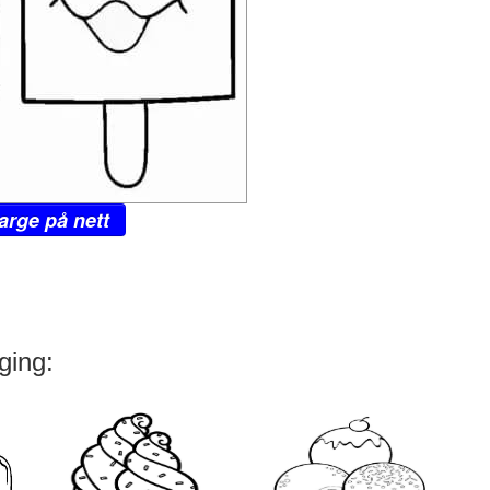
arge på nett
ging: