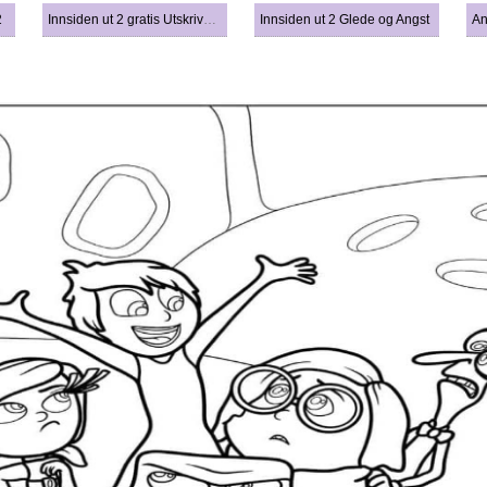
2
Innsiden ut 2 gratis Utskrivbar
Innsiden ut 2 Glede og Angst
An