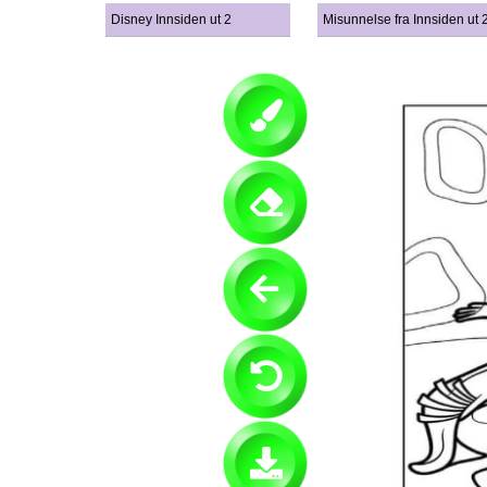
Disney Innsiden ut 2
Misunnelse fra Innsiden ut 