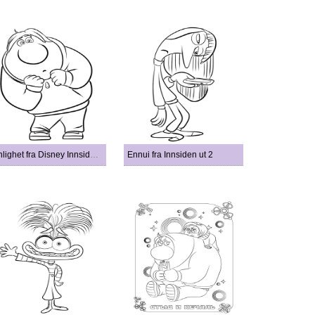
Pinlighet fra Disney Innsiden ut 2
Ennui fra Innsiden ut 2