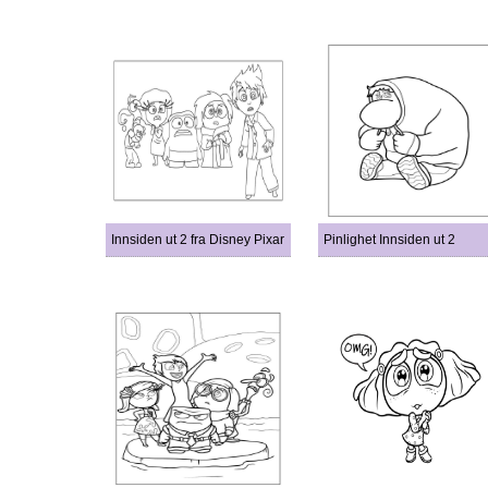
Innsiden ut 2 fra Disney Pixar
Pinlighet Innsiden ut 2