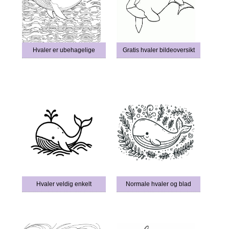
Hvaler er ubehagelige
Gratis hvaler bildeoversikt
Hvaler veldig enkelt
Normale hvaler og blad