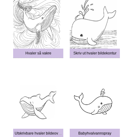
Hvaler så vakre
Skriv ut hvaler bildekontur
Utskrivbare hvaler bildeoversikt
Babyhvalvannspray