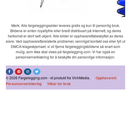
Merk: Alle fargeleggingssider leveres gratis og kun til personlig bruk.
Bildene er enten royaltyfrie eller bredt distribuert på Internett, og deres
herkomst er stort sett ukjent. Alle bilder er opphavsrettsbeskyttet av deres
eiere. Ved opphavsrettsrelaterte problemer, vennligst kontakt oss eller fyll ut
DMCA-klageskjemaet, vi vil fjerne fargeleggingsbildene så snart som
mulig, som ikke skal vises på fargelegging.com. Vi har også en
personvernerklæring for å beskytte din personlige informasjon.
© 2026 Fargelegging.com - et produkt fra VinhMedia.
|
Opphavsrett
|
Personvernerklæring
|
Vilkår for bruk