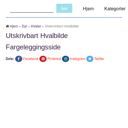
Søk:
Hjem
Kategorier
Hjem
»
Dyr
»
Hvaler
»
Utskrivbart hvalbilde
Utskrivbart Hvalbilde
Fargeleggingsside
Dele:
Facebook
Pinterest
Instagram
Twitter