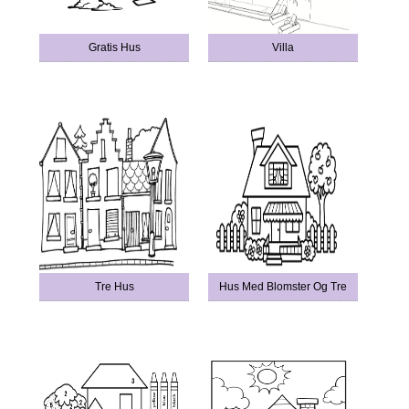
Gratis Hus
Villa
Tre Hus
Hus Med Blomster Og Tre