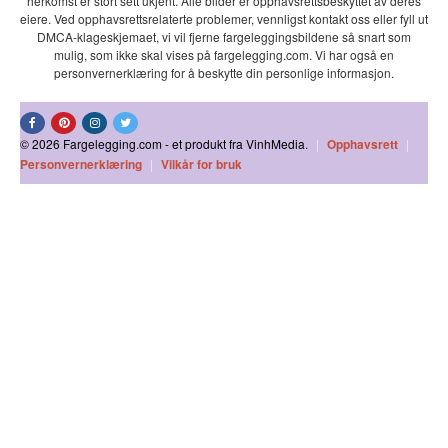
herkomst er stort sett ukjent. Alle bilder er opphavsrettsbeskyttet av deres
eiere. Ved opphavsrettsrelaterte problemer, vennligst kontakt oss eller fyll ut
DMCA-klageskjemaet, vi vil fjerne fargeleggingsbildene så snart som
mulig, som ikke skal vises på fargelegging.com. Vi har også en
personvernerklæring for å beskytte din personlige informasjon.
© 2026 Fargelegging.com - et produkt fra VinhMedia.
|
Opphavsrett
|
Personvernerklæring
|
Vilkår for bruk