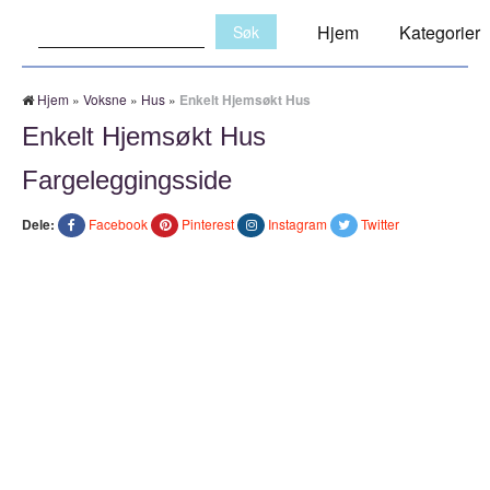
Søk:
Hjem
Kategorier
Hjem
»
Voksne
»
Hus
»
Enkelt Hjemsøkt Hus
Enkelt Hjemsøkt Hus
Fargeleggingsside
Dele:
Facebook
Pinterest
Instagram
Twitter