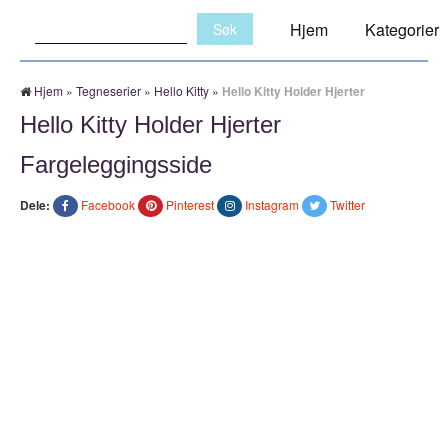
Søk:
Hjem
Kategorier
Hjem
»
Tegneserier
»
Hello Kitty
»
Hello Kitty Holder Hjerter
Hello Kitty Holder Hjerter
Fargeleggingsside
Dele:
Facebook
Pinterest
Instagram
Twitter