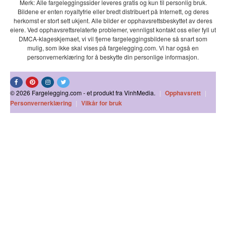
Merk: Alle fargeleggingssider leveres gratis og kun til personlig bruk.
Bildene er enten royaltyfrie eller bredt distribuert på Internett, og deres
herkomst er stort sett ukjent. Alle bilder er opphavsrettsbeskyttet av deres
eiere. Ved opphavsrettsrelaterte problemer, vennligst kontakt oss eller fyll ut
DMCA-klageskjemaet, vi vil fjerne fargeleggingsbildene så snart som
mulig, som ikke skal vises på fargelegging.com. Vi har også en
personvernerklæring for å beskytte din personlige informasjon.
© 2026 Fargelegging.com - et produkt fra VinhMedia.
|
Opphavsrett
|
Personvernerklæring
|
Vilkår for bruk