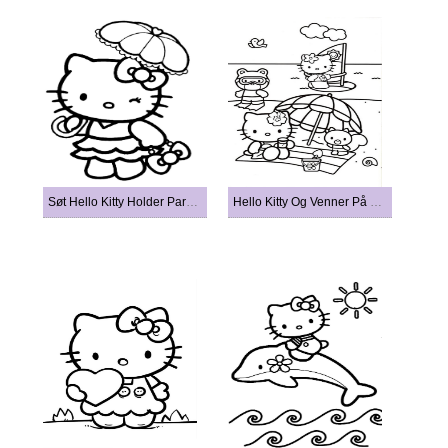
Søt Hello Kitty Holder Paraply
Hello Kitty Og Venner På Stranden