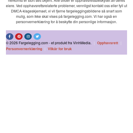
herkomst er stort sett ukjent. Alle bilder er opphavsrettsbeskyttet av deres
eiere. Ved opphavsrettsrelaterte problemer, vennligst kontakt oss eller fyll ut
DMCA-klageskjemaet, vi vil fjerne fargeleggingsbildene så snart som
mulig, som ikke skal vises på fargelegging.com. Vi har også en
personvernerklæring for å beskytte din personlige informasjon.
© 2026 Fargelegging.com - et produkt fra VinhMedia.
|
Opphavsrett
|
Personvernerklæring
|
Vilkår for bruk