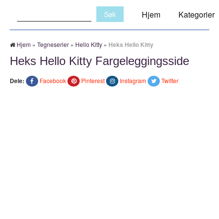
Søk:
Hjem
Kategorier
Hjem
»
Tegneserier
»
Hello Kitty
»
Heks Hello Kitty
Heks Hello Kitty Fargeleggingsside
Dele:
Facebook
Pinterest
Instagram
Twitter