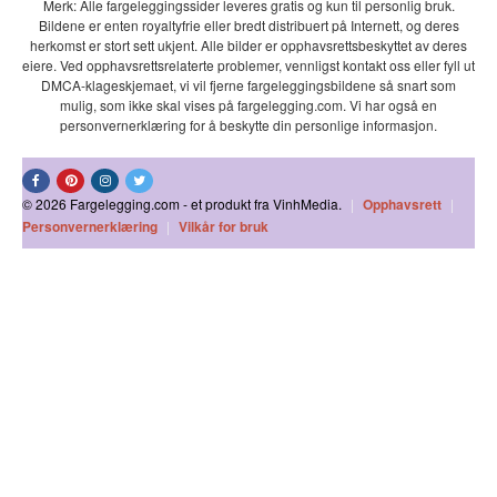
Merk: Alle fargeleggingssider leveres gratis og kun til personlig bruk.
Bildene er enten royaltyfrie eller bredt distribuert på Internett, og deres
herkomst er stort sett ukjent. Alle bilder er opphavsrettsbeskyttet av deres
eiere. Ved opphavsrettsrelaterte problemer, vennligst kontakt oss eller fyll ut
DMCA-klageskjemaet, vi vil fjerne fargeleggingsbildene så snart som
mulig, som ikke skal vises på fargelegging.com. Vi har også en
personvernerklæring for å beskytte din personlige informasjon.
© 2026 Fargelegging.com - et produkt fra VinhMedia.
|
Opphavsrett
|
Personvernerklæring
|
Vilkår for bruk