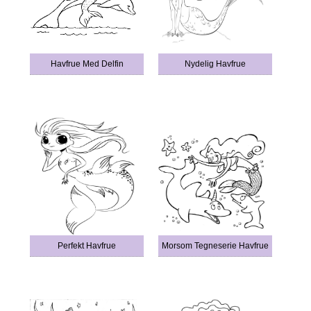
Havfrue Med Delfin
Nydelig Havfrue
Perfekt Havfrue
Morsom Tegneserie Havfrue