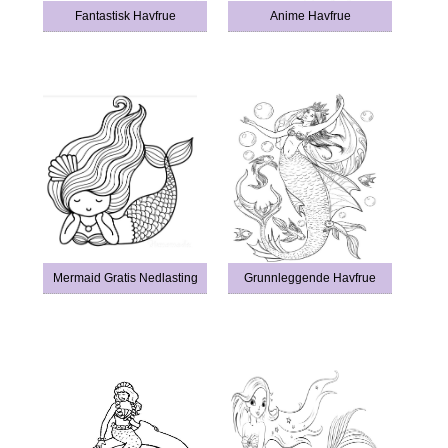
Fantastisk Havfrue
Anime Havfrue
Mermaid Gratis Nedlasting
Grunnleggende Havfrue