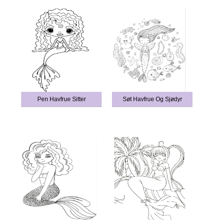
Pen Havfrue Sitter
Søt Havfrue Og Sjødyr