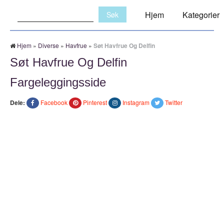
Søk:
Hjem
Kategorier
Hjem
»
Diverse
»
Havfrue
»
Søt Havfrue Og Delfin
Søt Havfrue Og Delfin
Fargeleggingsside
Dele:
Facebook
Pinterest
Instagram
Twitter