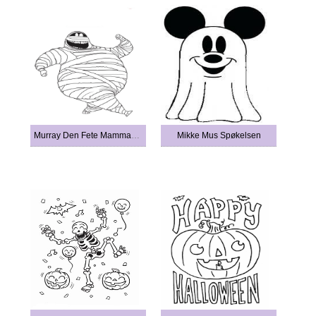
Murray Den Fete Mammaen Turgåing
Mikke Mus Spøkelsen