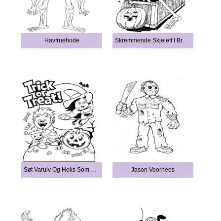
Havfruehode
Skremmende Skjelett I Brystet
Søt Varulv Og Heks Som Leker Ugagn
Jason Voorhees