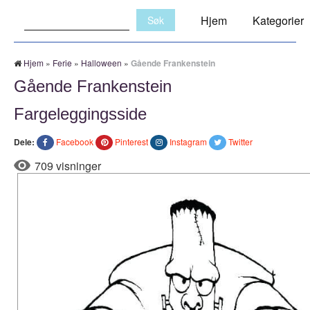
Søk:
Hjem
Kategorier
Hjem
»
Ferie
»
Halloween
»
Gående Frankenstein
Gående Frankenstein
Fargeleggingsside
Dele:
Facebook
Pinterest
Instagram
Twitter
709 visninger