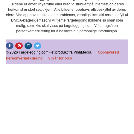
Bildene er enten royaltyfrie eller bredt distribuert på Internett, og deres
herkomst er stort sett ukjent. Alle bilder er opphavsrettsbeskyttet av deres
eiere. Ved opphavsrettsrelaterte problemer, vennligst kontakt oss eller fyll ut
DMCA-klageskjemaet, vi vil fjerne fargeleggingsbildene så snart som
mulig, som ikke skal vises på fargelegging.com. Vi har også en
personvernerklæring for å beskytte din personlige informasjon.
© 2026 Fargelegging.com - et produkt fra VinhMedia.
|
Opphavsrett
|
Personvernerklæring
|
Vilkår for bruk