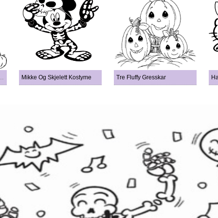
piller Knask Eller Knep
Mikke Og Skjelett Kostyme
Tre Fluffy Gresskar