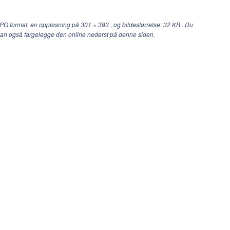
JPG format, en oppløsning på
301 × 393
, og bildestørrelse: 32 KB . Du
u kan også fargelegge den online nederst på denne siden.