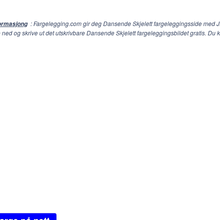
: Fargelegging.com gir deg Dansende Skjelett fargeleggingsside med 
formasjong
e ned og skrive ut det utskrivbare Dansende Skjelett fargeleggingsbildet gratis. D