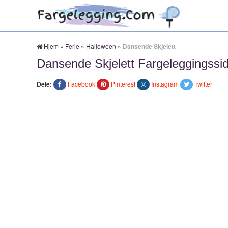
Søk:
Hjem
»
Ferie
»
Halloween
»
Dansende Skjelett
Dansende Skjelett Fargeleggingssi
Dele:
Facebook
Pinterest
Instagram
Twitter