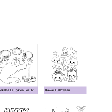
Spøkelse Er Frykten For Hvitløk
Kawaii Halloween