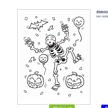
Bildein
kan last