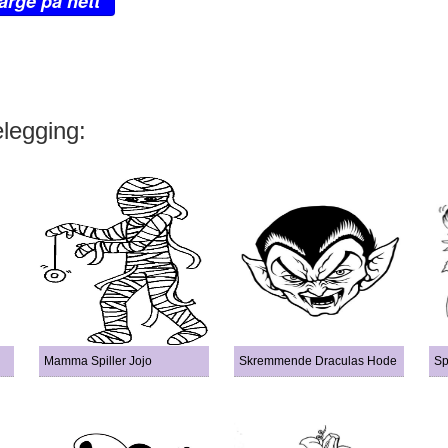
arge på nett
elegging:
Mamma Spiller Jojo
Skremmende Draculas Hode