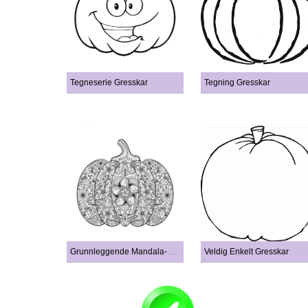
Tegneserie Gresskar
Tegning Gresskar
Grunnleggende Mandala-Gresskar
Veldig Enkelt Gresskar