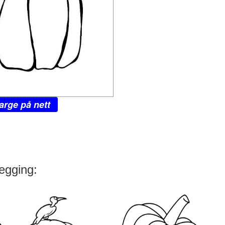
arge på nett
legging: