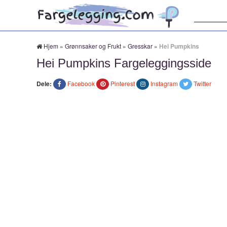
Søk:
Hjem
»
Grønnsaker og Frukt
»
Gresskar
»
Hei Pumpkins
Hei Pumpkins Fargeleggingsside
Dele:
Facebook
Pinterest
Instagram
Twitter