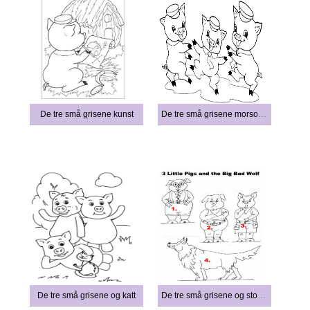
De tre små grisene kunst
De tre små grisene morsomme
De tre små grisene og katt
De tre små grisene og stor stygg ulv