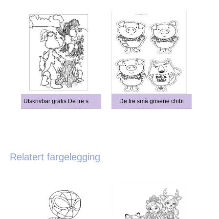
Utskrivbar gratis De tre små grisene
De tre små grisene chibi
Relatert fargelegging