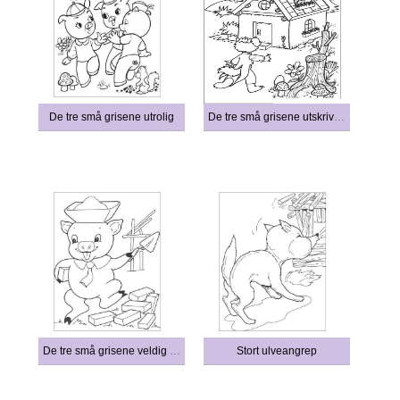
De tre små grisene utrolig
De tre små grisene utskrivbare
De tre små grisene veldig morsomt
Stort ulveangrep