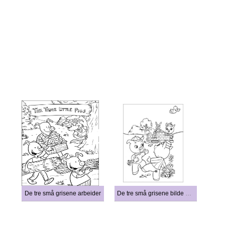
De tre små grisene arbeider
De tre små grisene bilde gratis