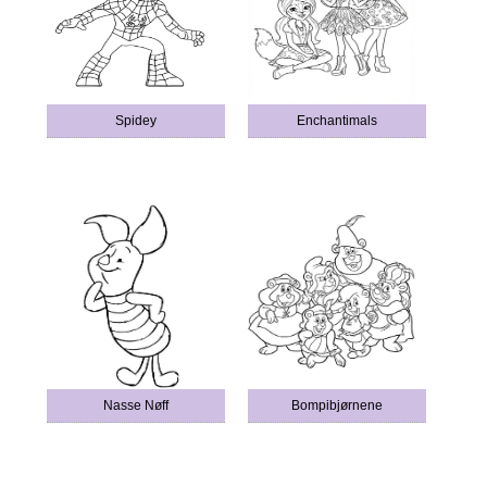
Spidey
Enchantimals
Nasse Nøff
Bompibjørnene