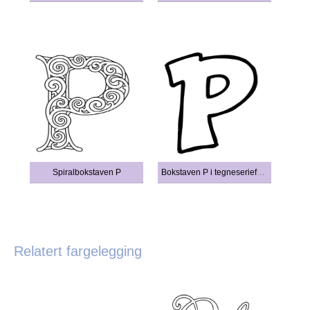
Spiralbokstaven P
Bokstaven P i tegneseriefont
Relatert fargelegging