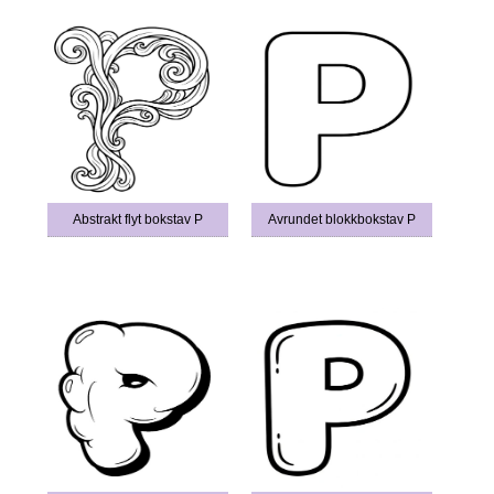
Abstrakt flyt bokstav P
Avrundet blokkbokstav P