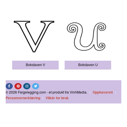
Bokstaven V
Bokstaven U
© 2026 Fargelegging.com - et produkt fra VinhMedia.
|
Opphavsrett
|
Personvernerklæring
|
Vilkår for bruk