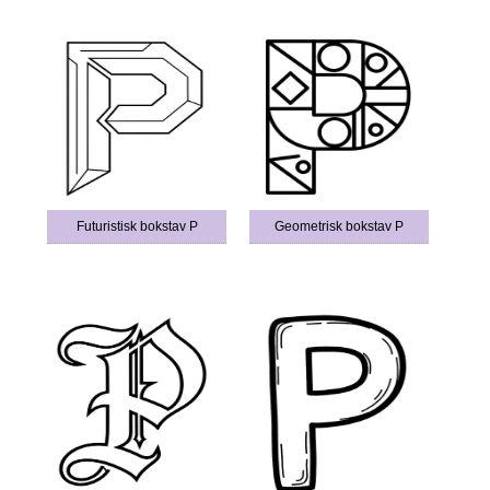
Futuristisk bokstav P
Geometrisk bokstav P