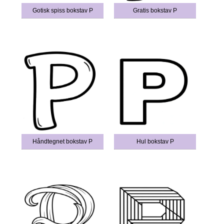
Gotisk spiss bokstav P
Gratis bokstav P
Håndtegnet bokstav P
Hul bokstav P