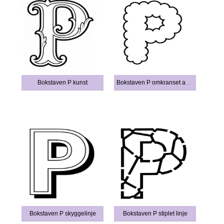
Bokstaven P kunst
Bokstaven P omkranset av skyer
Bokstaven P skyggelinje
Bokstaven P stiplet linje