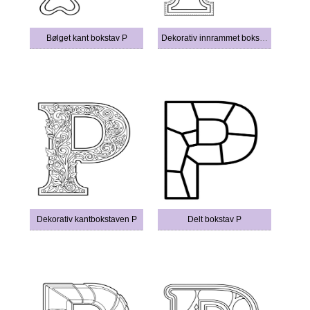
Bølget kant bokstav P
Dekorativ innrammet bokstav P
Dekorativ kantbokstaven P
Delt bokstav P