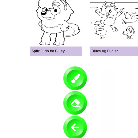
Spitz Judo fra Bluey
Bluey og Fugler