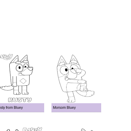
sty from Bluey
Morsom Bluey