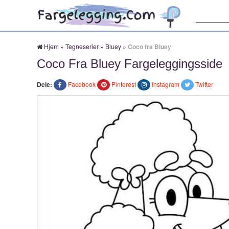
Søk:
Hjem
»
Tegneserier
»
Bluey
»
Coco fra Bluey
Coco Fra Bluey Fargeleggingsside
Dele:
Facebook
Pinterest
Instagram
Twitter