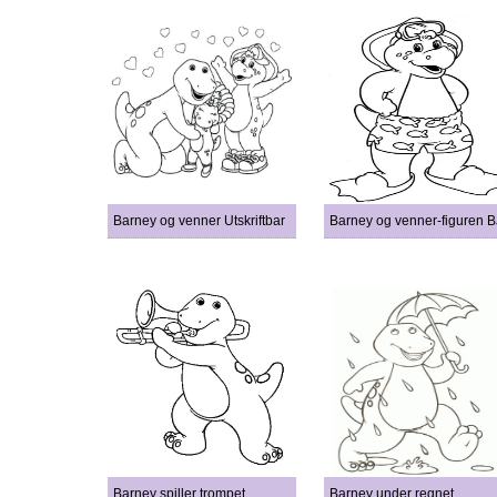
Barney og venner Utskriftbar
Barney og venner-figuren B
Barney spiller trompet
Barney under regnet