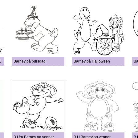
J
Barney på bursdag
Barney på Halloween
Ba
BJ fra Barney og venner
BJ i Barney og venner
BJ