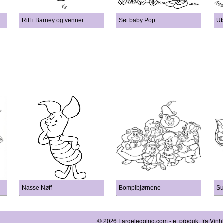
Riff i Barney og venner
Søt baby Pop
Ut
Nasse Nøff
Bompibjørnene
Su
© 2026 Fargelegging.com - et produkt fra Vin