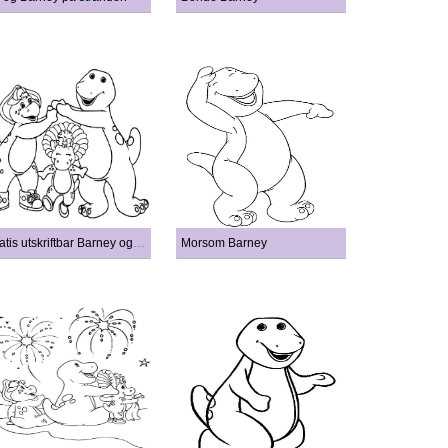
Gratis utskriftbar Barney og venner
Morsom Barney