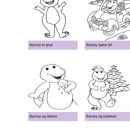
Barney er glad
Barney kjører bil
Barney og iskrem
Barney og juletreet