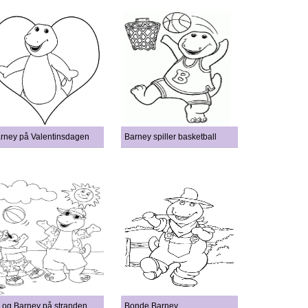
rney på Valentinsdagen
Barney spiller basketball
 og Barney på stranden
Bonde Barney