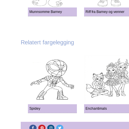
Munnsomme Barney
Riff fra Barney og venner
Relatert fargelegging
Spidey
Enchantimals