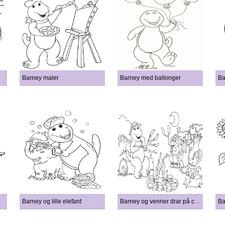
Barney maler
Barney med ballonger
Ba
Barney og lille elefant
Barney og venner drar på camping