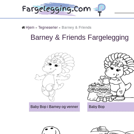
Søk:
Hjem
»
Tegneserier
»
Barney & Friends
Barney & Friends Fargelegging
Baby Bop i Barney og venner
Baby Bop