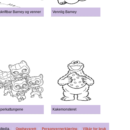
skriftbar Barney og venner
Vennlig Barney
perkattungene
Kakemonsteret
hMedia.
|
Opphavsrett
|
Personvernerklæring
|
Vilkår for bruk