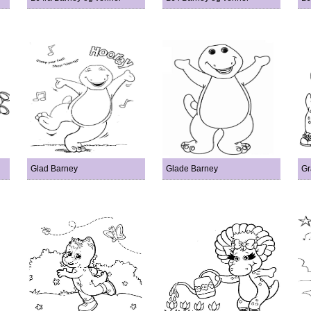
Glad Barney
Glade Barney