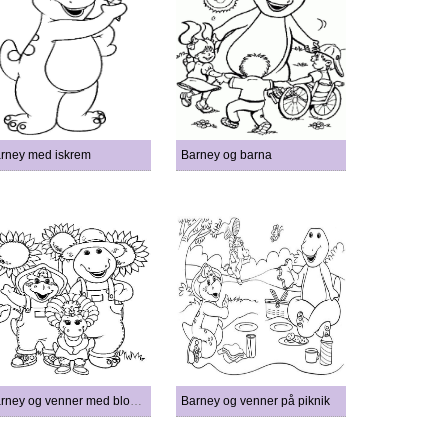
rney med iskrem
Barney og barna
Barney og venner med blomster
Barney og venner på piknik