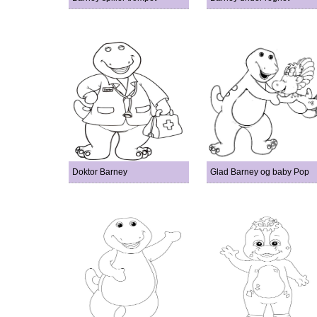
Doktor Barney
Glad Barney og baby Pop