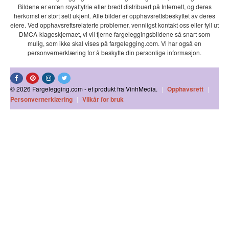
Bildene er enten royaltyfrie eller bredt distribuert på Internett, og deres
herkomst er stort sett ukjent. Alle bilder er opphavsrettsbeskyttet av deres
eiere. Ved opphavsrettsrelaterte problemer, vennligst kontakt oss eller fyll ut
DMCA-klageskjemaet, vi vil fjerne fargeleggingsbildene så snart som
mulig, som ikke skal vises på fargelegging.com. Vi har også en
personvernerklæring for å beskytte din personlige informasjon.
© 2026 Fargelegging.com - et produkt fra VinhMedia.
|
Opphavsrett
|
Personvernerklæring
|
Vilkår for bruk