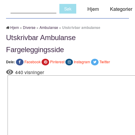
Søk:
Hjem
Kategorier
Hjem
»
Diverse
»
Ambulanse
»
Utskrivbar ambulanse
Utskrivbar Ambulanse
Fargeleggingsside
Dele:
Facebook
Pinterest
Instagram
Twitter
440 visninger