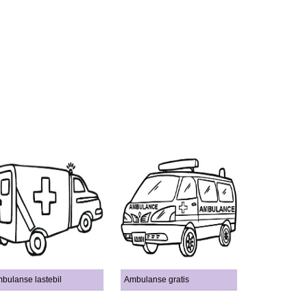
bulanse lastebil
Ambulanse gratis