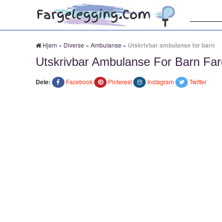
Søk:
Hjem
»
Diverse
»
Ambulanse
»
Utskrivbar ambulanse for barn
Utskrivbar Ambulanse For Barn Far
Dele:
Facebook
Pinterest
Instagram
Twitter