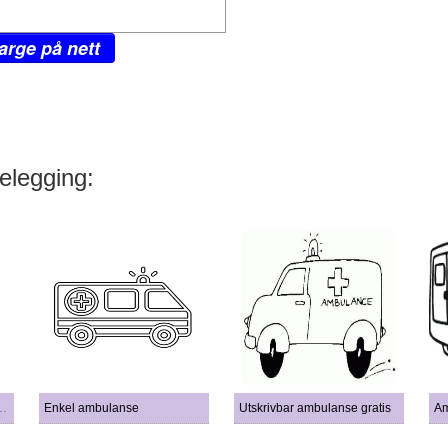
arge på nett
elegging:
sonell i ambulanse
Enkel ambulanse
Utskrivbar ambulanse gratis
Am