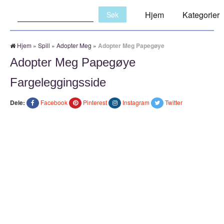
Søk:
Hjem
Kategorier
Hjem
»
Spill
»
Adopter Meg
»
Adopter Meg Papegøye
Adopter Meg Papegøye
Fargeleggingsside
Dele:
Facebook
Pinterest
Instagram
Twitter