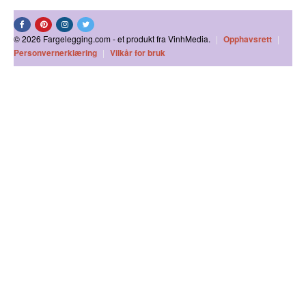
© 2026 Fargelegging.com - et produkt fra VinhMedia.
|
Opphavsrett
|
Personvernerklæring
|
Vilkår for bruk