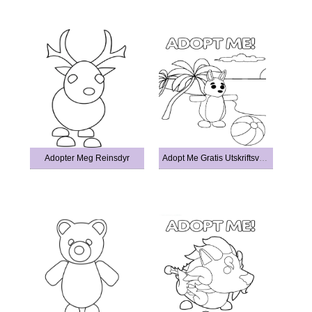
Adopter Meg Reinsdyr
Adopt Me Gratis Utskriftsvennlig